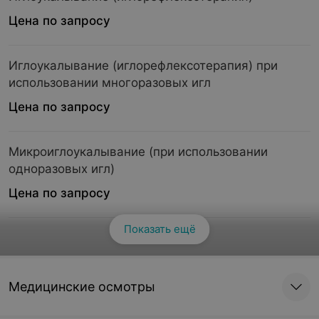
Цена по запросу
Иглоукалывание (иглорефлексотерапия) при
использовании многоразовых игл
Цена по запросу
Микроиглоукалывание (при использовании
одноразовых игл)
Цена по запросу
Показать ещё
Смотреть все
Микроиглоукалывание (при использовании
многоразовых игл)
Цена по запросу
Медицинские осмотры