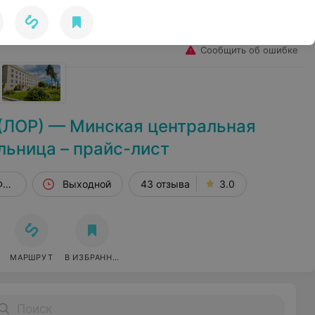
Избранное
Войти
Сообщить об ошибке
(ЛОР) — Минская центральная
льница – прайс-лист
Фрунзенская, 1
Выходной
43 отзыва
3.0
МАРШРУТ
В ИЗБРАННОЕ