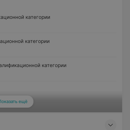
кационной категории
кационной категории
алификационной категории
Показать ещё
ртонами