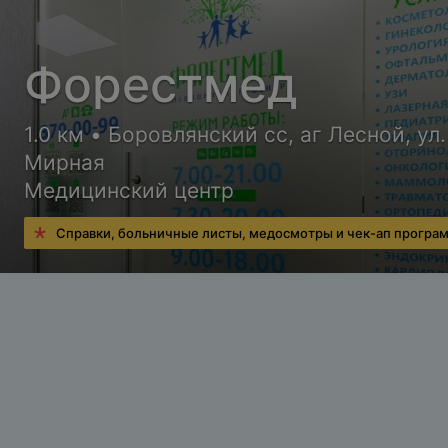
Форестмед
1.0 км • Боровлянский сс, аг Лесной, ул.
Мирная
Медицинский центр
Справки, больничные листы, медосмотры и чек-ап програ