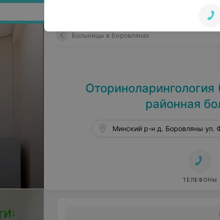
Поиск по сайту
Больницы в Боровлянах
Оториноларингология 
районная бо
Минский р-н д. Боровляны ул. 
ТЕЛЕФОНЫ