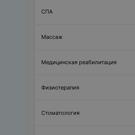
Удаление серной пробки
Цена по запросу
СПА
Промывание пазух носа методом "ку
Цена по запросу
Массаж
Промывание лакун небных миндали
Цена по запросу
Медицинская реабилитация
Физиотерапия
Стоматология