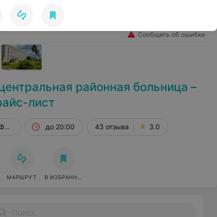
Избранное
Войти
Сообщить об ошибке
центральная районная больница –
райс-лист
 Фрунзенская, 1
до 20:00
43 отзыва
3.0
МАРШРУТ
В ИЗБРАННОЕ