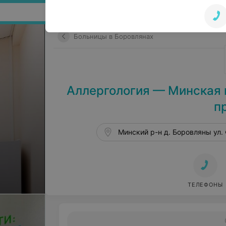
Поиск по сайту
Больницы в Боровлянах
Аллергология — Минская 
п
Минский р-н д. Боровляны ул.
ТЕЛЕФОНЫ