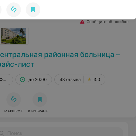
Избранное
Войти
Сообщить об ошибке
ентральная районная больница –
райс-лист
 Фрунзенская, 1
до 20:00
43 отзыва
3.0
МАРШРУТ
В ИЗБРАННОЕ