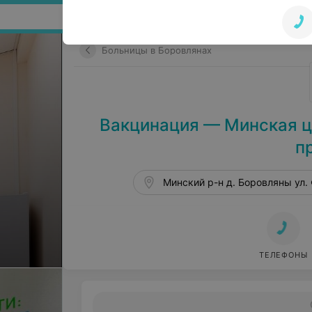
Поиск по сайту
Больницы в Боровлянах
Вакцинация — Минская ц
п
Минский р-н д. Боровляны ул.
ТЕЛЕФОНЫ