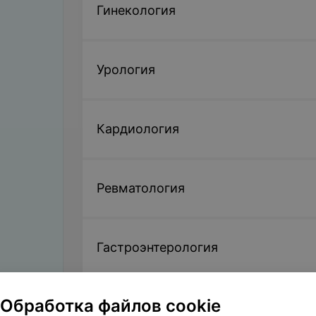
Гинекология
Урология
Кардиология
Ревматология
Гастроэнтерология
Обработка файлов cookie
Терапия