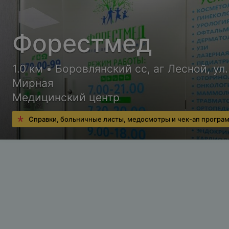
Форестмед
1.0 км • Боровлянский сс, аг Лесной, ул.
Мирная
Медицинский центр
Справки, больничные листы, медосмотры и чек-ап програ