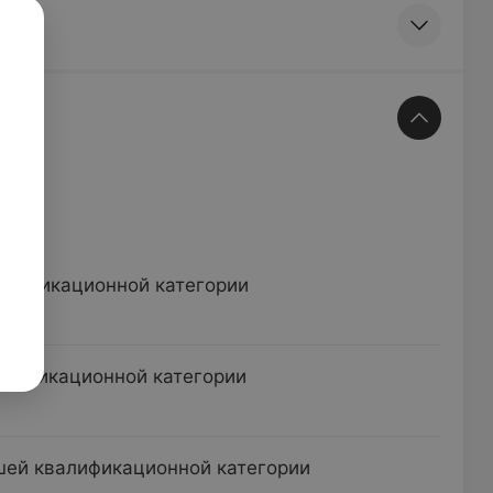
алификационной категории
алификационной категории
шей квалификационной категории