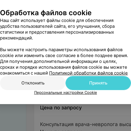
Пульмонология
Обработка файлов cookie
Наш сайт использует файлы cookie для обеспечения
удобства пользователей сайта, его улучшения, сбора
Неврология
статистики и предоставления персонализированных
рекомендаций.
Вы можете настроить параметры использования файлов
Консультации
cookie или изменить свое согласие в более позднее время.
Для получения дополнительной информации о целях,
сроках и порядке использования файлов cookie вы можете
ознакомиться с нашей
Политикой обработки файлов cookie
Консультация врача-невролога 2 кв
Отклонить
Принять
Цена по запросу
Персональные настройки Cookie
Консультация врача-невролога 1 кв
Цена по запросу
Консультация врача-невролога выс