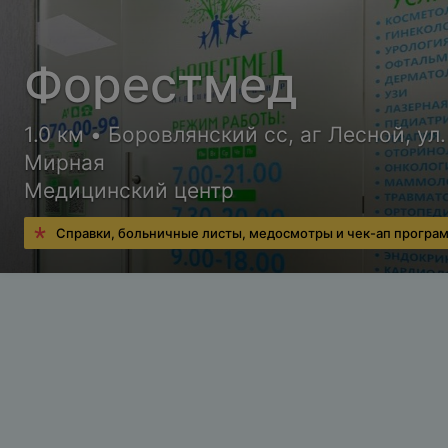
Форестмед
1.0 км • Боровлянский сс, аг Лесной, ул.
Мирная
Медицинский центр
Справки, больничные листы, медосмотры и чек-ап програ