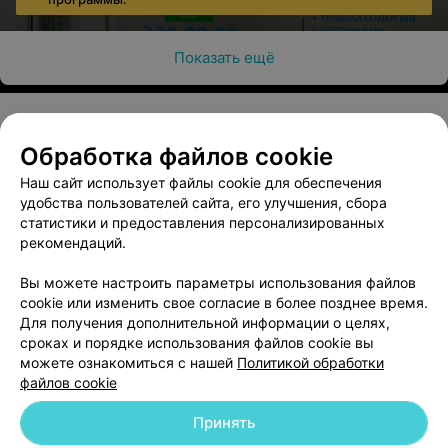
Показать ещё
Обработка файлов cookie
О проекте
Новости проекта
Размещение рекламы
Наш сайт использует файлы cookie для обеспечения
Медицинский маркетинг
Публичный договор
удобства пользователей сайта, его улучшения, сбора
Пользовательское соглашение
Способы оплаты
статистики и предоставления персонализированных
рекомендаций.
Вакансии
Партнеры
Написать руководителю 103.by
Вы можете настроить параметры использования файлов
cookie или изменить свое согласие в более позднее время.
Написать в поддержку
Для получения дополнительной информации о целях,
Персональные настройки cookie
сроках и порядке использования файлов cookie вы
Обработка персональных данных
можете ознакомиться с нашей
Политикой обработки
файлов cookie
Принять