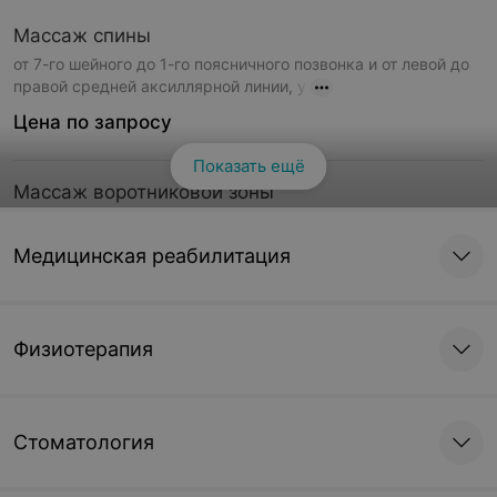
Массаж спины
от 7-го шейного до 1-го поясничного позвонка и от левой до
правой средней аксиллярной линии, у
Цена по запросу
Показать ещё
Массаж воротниковой зоны
задней поверхности шеи, спина до уровня 4-го грудного
позвонка, передней поверхности грудной кл
Медицинская реабилитация
Цена по запросу
Массаж головы
Физиотерапия
лобно-височной и затылочно-теменной области
Цена по запросу
Стоматология
Массаж шеи