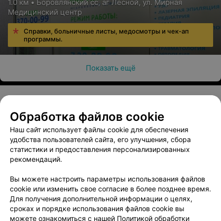
1.0 км • Боровлянский сс, аг Лесной, ул. Мирная
Медицинский центр
Справки, больничные листы, медосмотры и чек-ап
программы.
Показать ещё
Обработка файлов cookie
О проекте
Новости проекта
Размещение рекламы
Наш сайт использует файлы cookie для обеспечения
Медицинский маркетинг
Публичный договор
удобства пользователей сайта, его улучшения, сбора
Пользовательское соглашение
Способы оплаты
статистики и предоставления персонализированных
рекомендаций.
Вакансии
Партнеры
Написать руководителю 103.by
Вы можете настроить параметры использования файлов
cookie или изменить свое согласие в более позднее время.
Написать в поддержку
Для получения дополнительной информации о целях,
Персональные настройки cookie
сроках и порядке использования файлов cookie вы
Обработка персональных данных
можете ознакомиться с нашей
Политикой обработки