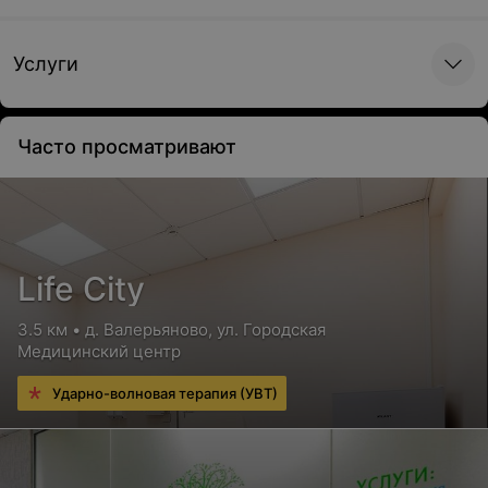
УЗИ в кардиологии
Услуги
УЗИ сердца (эхокардиография)
Часто просматривают
Цена по запросу
УЗИ в хирургии
Life City
УЗИ лимфатических узлов
3.5 км • д. Валерьяново, ул. Городская
Цена по запросу
Медицинский центр
Ударно-волновая терапия (УВТ)
УЗИ плевральной полости
Цена по запросу