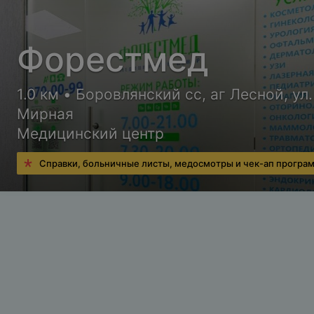
Форестмед
1.0 км • Боровлянский сс, аг Лесной, ул.
Мирная
Медицинский центр
Справки, больничные листы, медосмотры и чек-ап програ