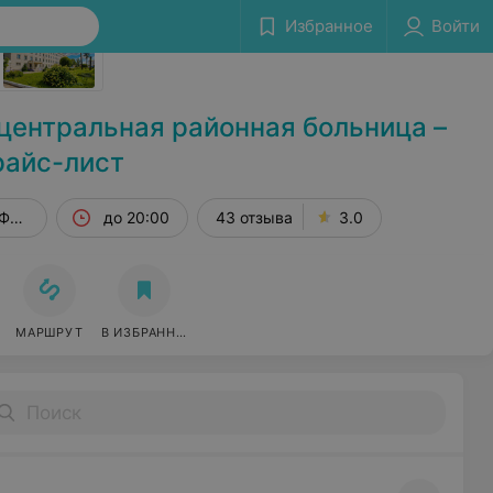
Сообщить об ошибке
Избранное
Войти
центральная районная больница –
райс-лист
 Фрунзенская, 1
до 20:00
43 отзыва
3.0
МАРШРУТ
В ИЗБРАННОЕ