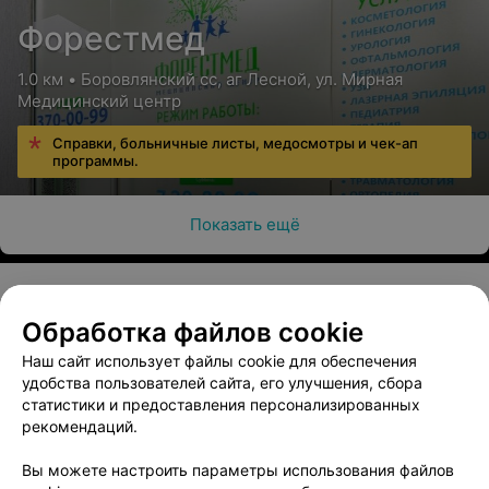
Форестмед
1.0 км • Боровлянский сс, аг Лесной, ул. Мирная
Медицинский центр
Справки, больничные листы, медосмотры и чек-ап
программы.
Показать ещё
Обработка файлов cookie
О проекте
Новости проекта
Размещение рекламы
Наш сайт использует файлы cookie для обеспечения
Медицинский маркетинг
Публичный договор
удобства пользователей сайта, его улучшения, сбора
Пользовательское соглашение
Способы оплаты
статистики и предоставления персонализированных
рекомендаций.
Вакансии
Партнеры
Написать руководителю 103.by
Вы можете настроить параметры использования файлов