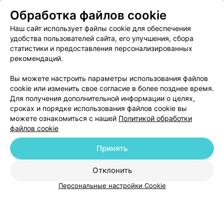
Обработка файлов cookie
О проекте
Новости проекта
Размещение рекламы
Наш сайт использует файлы cookie для обеспечения
Медицинский маркетинг
Публичный договор
удобства пользователей сайта, его улучшения, сбора
Пользовательское соглашение
Способы оплаты
статистики и предоставления персонализированных
рекомендаций.
Вакансии
Партнеры
Написать руководителю 103.by
Вы можете настроить параметры использования файлов
cookie или изменить свое согласие в более позднее время.
Написать в поддержку
Для получения дополнительной информации о целях,
Персональные настройки cookie
сроках и порядке использования файлов cookie вы
Обработка персональных данных
можете ознакомиться с нашей
Политикой обработки
файлов cookie
Принять
Отклонить
ВЫ ВЛАДЕЛЕЦ?
Персональные настройки Cookie
© 2026 ООО «Артокс Лаб», УНП 191700409
| 220012, Республика Беларусь,
г. Минск, улица Толбухина, 2, пом. 16 | help@103.by
Служба поддержки
+375 291212755