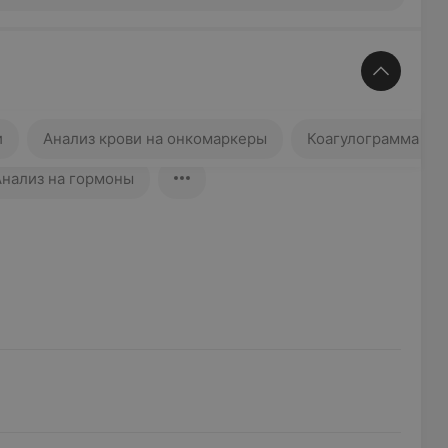
Анализ крови на онкомаркеры
и
Анализ крови на онкомаркеры
Коагулограмма (св
Анализ на гормоны