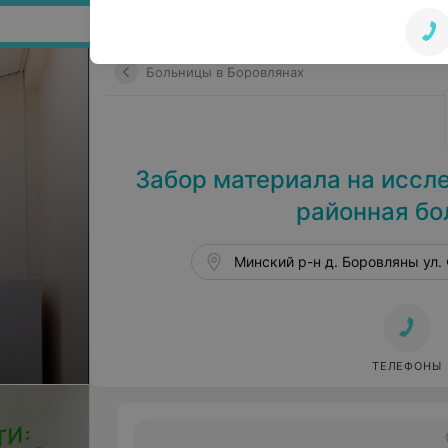
Поиск по сайту
Больницы в Боровлянах
Забор материала на иссл
районная бо
Минский р-н д. Боровляны ул.
ТЕЛЕФОНЫ