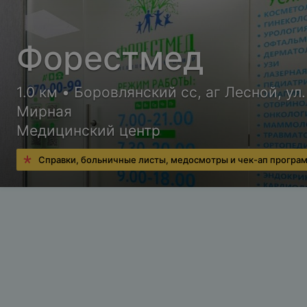
Форестмед
1.0 км • Боровлянский сс, аг Лесной, ул.
Мирная
Медицинский центр
Справки, больничные листы, медосмотры и чек-ап програ