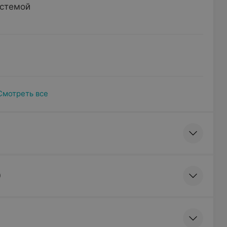
истемой
Смотреть все
)