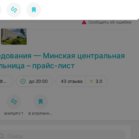
Избранное
Войти
Сообщить об ошибке
едования — Минская центральная
льница – прайс-лист
 Фрунзенская, 1
до 20:00
43 отзыва
3.0
МАРШРУТ
В ИЗБРАННОЕ