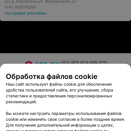
с/с,д. Боровляны,ул. Фрунзенская, д.1
УНП: 600208266
На правах рекламы
О проекте
Новости проекта
Размещение рекламы
Обработка файлов cookie
Медицинский маркетинг
Публичный договор
Наш сайт использует файлы cookie для обеспечения
удобства пользователей сайта, его улучшения, сбора
Пользовательское соглашение
Способы оплаты
статистики и предоставления персонализированных
Вакансии
Партнеры
рекомендаций.
Написать руководителю 103.by
Вы можете настроить параметры использования файлов
Написать в поддержку
cookie или изменить свое согласие в более позднее время.
Персональные настройки cookie
Для получения дополнительной информации о целях,
сроках и порядке использования файлов cookie вы