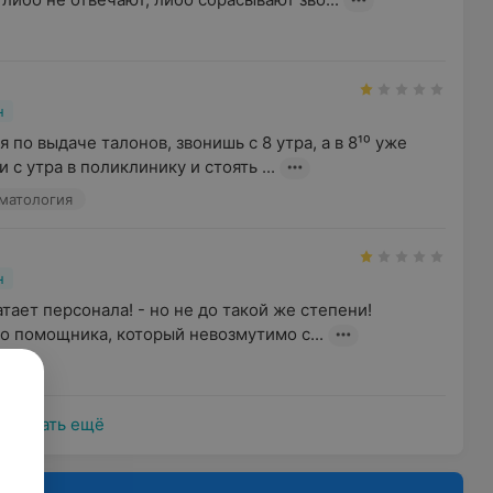
н
по выдаче талонов, звонишь с 8 утра, а в 8¹⁰ уже 
 с утра в поликлинику и стоять ...
матология
н
атает персонала! - но не до такой же степени! 
го помощника, который невозмутимо с...
Показать ещё