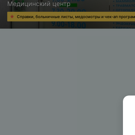
Медицинский центр
Справки, больничные листы, медосмотры и чек-ап програ