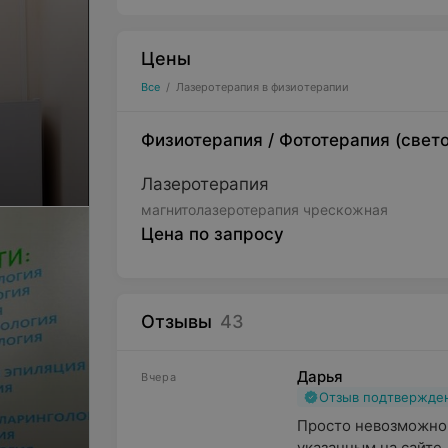
Цены
Все
/
Лазеротерапия в физиотерапии
Физиотерапия
/
Фототерапия (свет
Лазеротерапия
магнитолазеротерапия чрескожная
Цена по запросу
Отзывы
43
Дарья
Вчера
Отзыв подтвержде
Просто невозможно 
указанным на сайте,