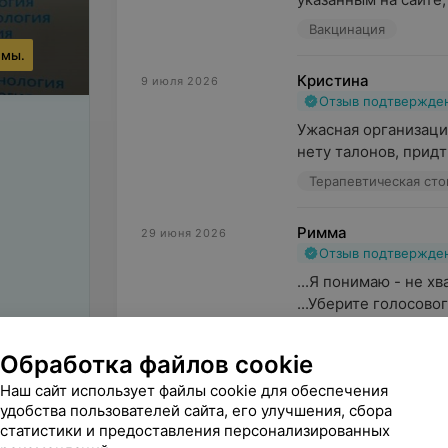
Вакцинация
ммы.
Кристина
9 июля 2026
Отзыв подтвержде
Ужасная организация 
нету талонов, придти
Терапевтическая сто
Римма
29 июня 2026
Отзыв подтвержде
...Я понимаю - не хв
...Уберите голосово
Пульмонология
Обработка файлов cookie
Наш сайт использует файлы cookie для обеспечения
удобства пользователей сайта, его улучшения, сбора
статистики и предоставления персонализированных