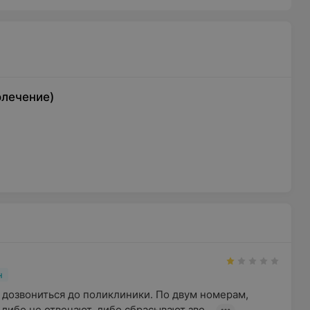
олечение)
н
дозвониться до поликлиники. По двум номерам, 
 либо не отвечают, либо сбрасывают зво...