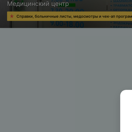
Медицинский центр
Справки, больничные листы, медосмотры и чек-ап програ