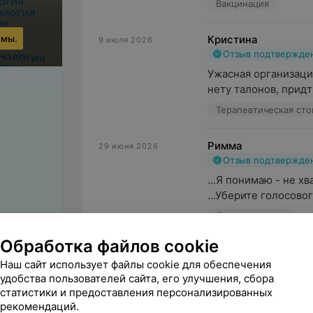
Вакцинация
ммы.
Кристина
9 июля 2026
Отзыв подтвержде
Ужасная организация 
нету талонов, придти
Терапевтическая сто
Римма
29 июня 2026
Отзыв подтвержде
...Я понимаю - не хв
...Уберите голосово
Пульмонология
Обработка файлов cookie
Наш сайт использует файлы cookie для обеспечения
удобства пользователей сайта, его улучшения, сбора
статистики и предоставления персонализированных
рекомендаций.
Поделитесь