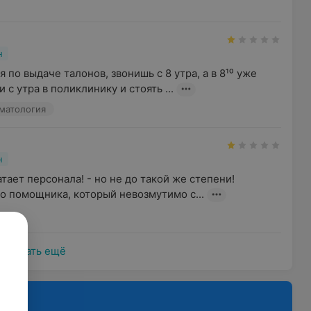
н
по выдаче талонов, звонишь с 8 утра, а в 8¹⁰ уже 
 с утра в поликлинику и стоять ...
матология
н
атает персонала! - но не до такой же степени! 
го помощника, который невозмутимо с...
Показать ещё