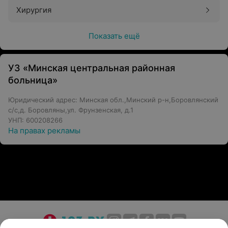
Хирургия
Показать ещё
УЗ «Минская центральная районная
больница»
Юридический адрес: Минская обл.,Минский р-н,Боровлянский
с/с,д. Боровляны,ул. Фрунзенская, д.1
УНП: 600208266
На правах рекламы