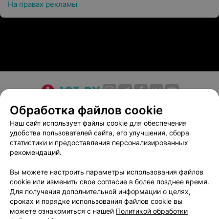
На правах рекламы
О проекте
Новости проекта
Размещение рекламы
Обработка файлов cookie
Медицинский маркетинг
Публичный договор
Наш сайт использует файлы cookie для обеспечения
удобства пользователей сайта, его улучшения, сбора
Пользовательское соглашение
Способы оплаты
статистики и предоставления персонализированных
Вакансии
Партнеры
рекомендаций.
Написать руководителю 103.by
Вы можете настроить параметры использования файлов
Написать в поддержку
cookie или изменить свое согласие в более позднее время.
Персональные настройки cookie
Для получения дополнительной информации о целях,
сроках и порядке использования файлов cookie вы
Обработка персональных данных
можете ознакомиться с нашей
Политикой обработки